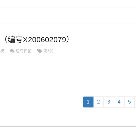
（编号X200602079）
滑梯
没有评论
满5加
(current)
1
2
3
4
5