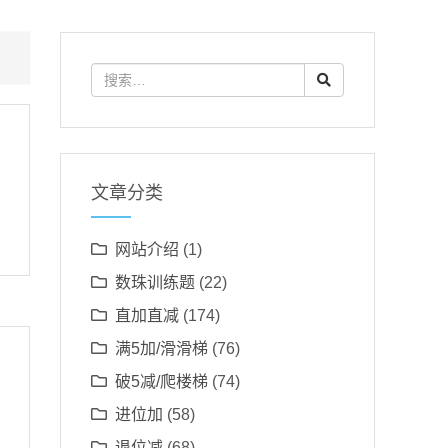
文章分类
网站介绍
(1)
数珠训练题
(22)
直加直减
(174)
满5加/滑滑梯
(76)
破5减/爬楼梯
(74)
进位加
(58)
退位减
(68)