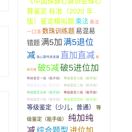
《中国珠算心算协会珠心
算鉴定 标准（2020 年
版）鉴定模拟题
乘法
乘法
数珠训练题
易混易
一口清
满5加
满5退位
错题
直加直减
减
珠心算传承发展
看
破5减
破5进位加
珠写数
等级鉴定一级（能手级）
等级鉴定七级（能手级）
等级鉴定三级（能手级）
等级鉴定二级（能手级）
等级鉴定五级（能手级）
等级鉴定八级（能手级）
等级鉴定六级（能手级）
等级鉴定四级（能手级）
等级鉴定（少儿，普通）
等
纯加纯
级鉴定（能手级）
减
综合题型
进位加