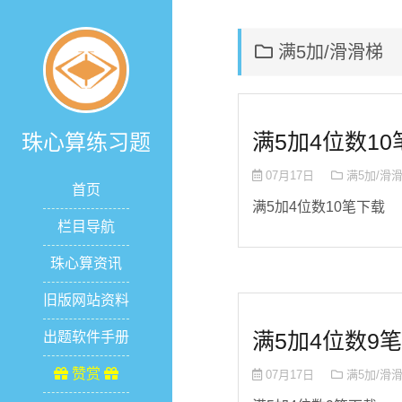
满5加/滑滑梯
满5加4位数10笔
珠心算练习题
07月17日
满5加/滑
首页
满5加4位数10笔下载
栏目导航
珠心算资讯
旧版网站资料
满5加4位数9笔
出题软件手册
赞赏
07月17日
满5加/滑