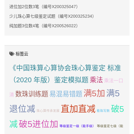
进位加2位数3笔（编号X200325047）
少儿珠心算七级鉴定试题（编号X200325234）
纯加题3位数4笔（编号X200526022）
标签云
《中国珠算心算协会珠心算鉴定 标准
（2020 年版）鉴定模拟题
乘法
乘法一口
满5加
满5
数珠训练题
易混易错题
清
直加直减
退位减
破5
珠心算传承发展
看珠写数
减
破5进位加
等级鉴定一级（能手级）
等级鉴定七级（能