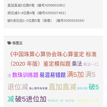
直加直减1位数6笔（编号X200601081）
退位减3~4位数4笔（编号X200327461）
破5进位加1~2位数5笔（珠像）（编号X200324334）
标签云
《中国珠算心算协会珠心算鉴定 标准
（2020 年版）鉴定模拟题
乘法
乘法一口
满5加
满5
数珠训练题
易混易错题
清
直加直减
退位减
破5
珠心算传承发展
看珠写数
减
破5进位加
等级鉴定一级（能手级）
等级鉴定七级（能