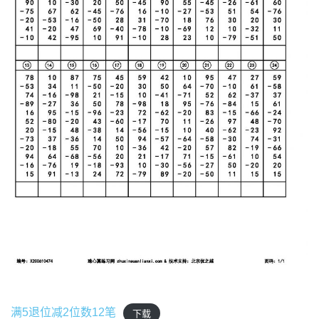
满5退位减2位数12笔
下载