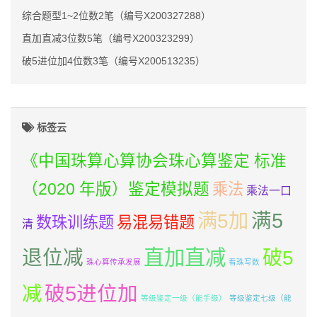
综合题型1~2位数2笔（编号X200327288）
直加直减3位数5笔（编号X200323299）
破5进位加4位数3笔（编号X200513235）
标签云
《中国珠算心算协会珠心算鉴定 标准
（2020 年版）鉴定模拟题
乘法
乘法一口
满5加
满5
数珠训练题
易混易错题
清
直加直减
退位减
破5
珠心算传承发展
看珠写数
减
破5进位加
等级鉴定一级（能手级）
等级鉴定七级（能