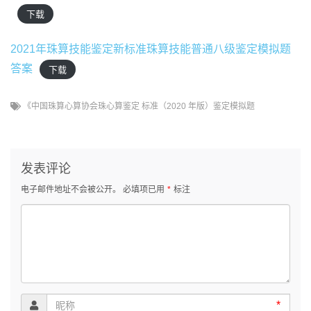
下载
2021年珠算技能鉴定新标准珠算技能普通八级鉴定模拟题
答案
下载
《中国珠算心算协会珠心算鉴定 标准（2020 年版）鉴定模拟题
发表评论
电子邮件地址不会被公开。
必填项已用
*
标注
*