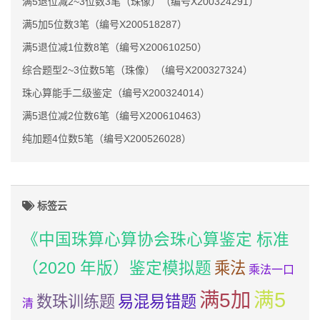
满5退位减2~3位数3笔（珠像）（编号X200324291）
满5加5位数3笔（编号X200518287）
满5退位减1位数8笔（编号X200610250）
综合题型2~3位数5笔（珠像）（编号X200327324）
珠心算能手二级鉴定（编号X200324014）
满5退位减2位数6笔（编号X200610463）
纯加题4位数5笔（编号X200526028）
标签云
《中国珠算心算协会珠心算鉴定 标准
（2020 年版）鉴定模拟题
乘法
乘法一口
满5加
满5
数珠训练题
易混易错题
清