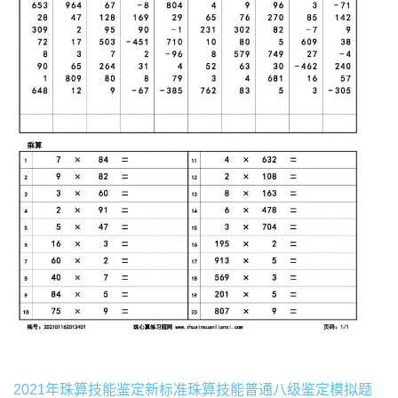
2021年珠算技能鉴定新标准珠算技能普通八级鉴定模拟题