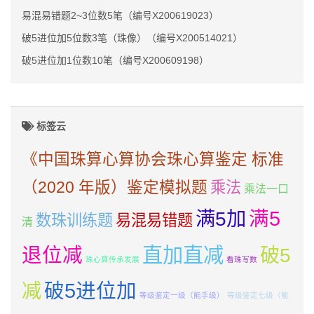
易混易错题2~3位数5笔（编号X200619023）
破5进位加5位数3笔（珠像）（编号X200514021）
破5进位加1位数10笔（编号X200609198）
标签云
《中国珠算心算协会珠心算鉴定 标准
（2020 年版）鉴定模拟题
乘法
乘法一口
满5加
满5
数珠训练题
易混易错题
清
直加直减
退位减
破5
珠心算传承发展
看珠写数
减
破5进位加
等级鉴定一级（能手级）
等级鉴定七级（能