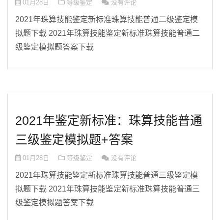
01月28日
等级鉴定
没有评论
2021年珠算技能鉴定新标准珠算技能普通二级鉴定模
拟题下载 2021年珠算技能鉴定新标准珠算技能普通二
级鉴定模拟题答案下载
2021年鉴定新标准：珠算技能普通
三级鉴定模拟题+答案
01月28日
等级鉴定
没有评论
2021年珠算技能鉴定新标准珠算技能普通三级鉴定模
拟题下载 2021年珠算技能鉴定新标准珠算技能普通三
级鉴定模拟题答案下载