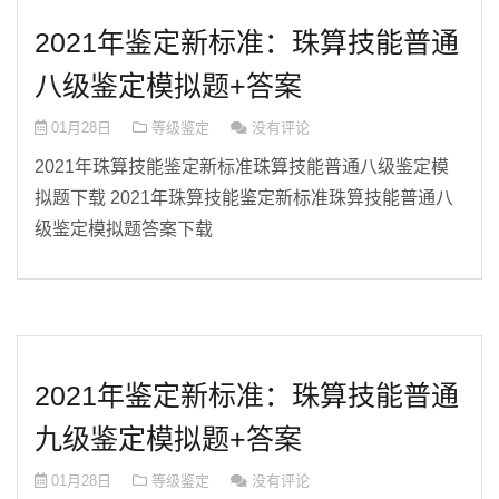
2021年鉴定新标准：珠算技能普通
八级鉴定模拟题+答案
01月28日
等级鉴定
没有评论
2021年珠算技能鉴定新标准珠算技能普通八级鉴定模
拟题下载 2021年珠算技能鉴定新标准珠算技能普通八
级鉴定模拟题答案下载
2021年鉴定新标准：珠算技能普通
九级鉴定模拟题+答案
01月28日
等级鉴定
没有评论