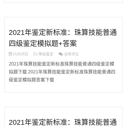
2021年鉴定新标准：珠算技能普通
四级鉴定模拟题+答案
01月28日
等级鉴定
没有评论
2021年珠算技能鉴定新标准珠算技能普通四级鉴定模
拟题下载 2021年珠算技能鉴定新标准珠算技能普通四
级鉴定模拟题答案下载
2021年鉴定新标准：珠算技能普通