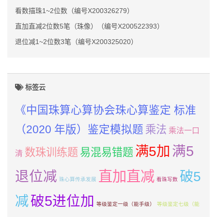
看数描珠1~2位数（编号X200326279）
直加直减2位数5笔（珠像）（编号X200522393）
退位减1~2位数3笔（编号X200325020）
标签云
《中国珠算心算协会珠心算鉴定 标准
（2020 年版）鉴定模拟题
乘法
乘法一口
满5加
满5
数珠训练题
易混易错题
清
直加直减
退位减
破5
珠心算传承发展
看珠写数
减
破5进位加
等级鉴定一级（能手级）
等级鉴定七级（能