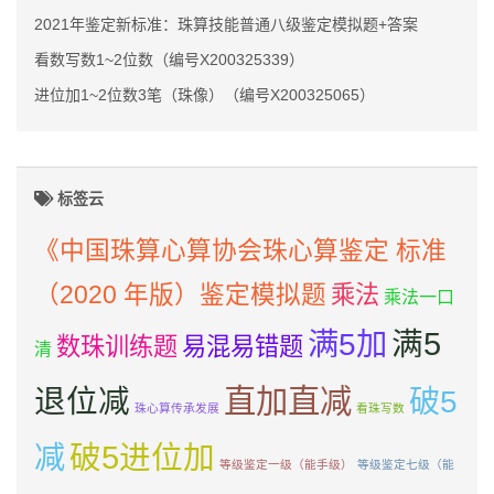
2021年鉴定新标准：珠算技能普通八级鉴定模拟题+答案
看数写数1~2位数（编号X200325339）
进位加1~2位数3笔（珠像）（编号X200325065）
标签云
《中国珠算心算协会珠心算鉴定 标准
（2020 年版）鉴定模拟题
乘法
乘法一口
满5加
满5
数珠训练题
易混易错题
清
直加直减
退位减
破5
珠心算传承发展
看珠写数
减
破5进位加
等级鉴定一级（能手级）
等级鉴定七级（能