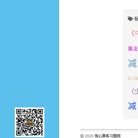
标
《
乘法
减
定二级
（
减
2020
珠心算练习题网