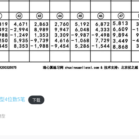
型4位数5笔
下载
题型