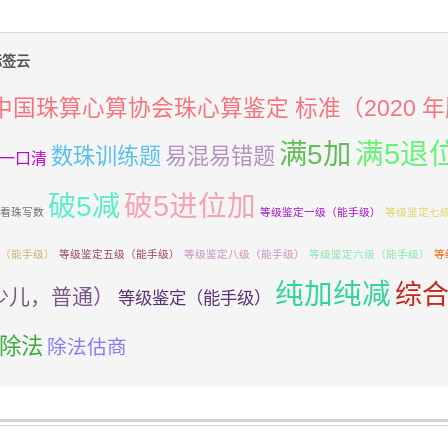
签云
中国珠算心算协会珠心算鉴定 标准（2020 
满5加
满5退
数珠训练题
易混易错题
一口清
破5减
破5进位加
看珠写数
等级鉴定一级（能手级）
等级鉴定七
（能手级）
等级鉴定五级（能手级）
等级鉴定八级（能手级）
等级鉴定六级（能手级）
等
纯加纯减
综
少儿，普通）
等级鉴定（能手级）
除法
除法估商