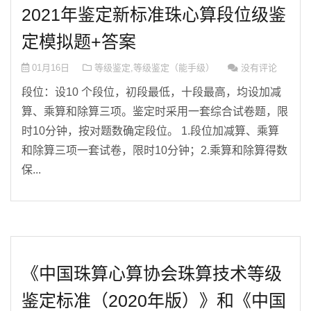
2021年鉴定新标准珠心算段位级鉴
定模拟题+答案
01月16日
等级鉴定
,
等级鉴定（能手级）
没有评论
段位：设10 个段位，初段最低，十段最高，均设加减
算、乘算和除算三项。鉴定时采用一套综合试卷题，限
时10分钟，按对题数确定段位。 1.段位加减算、乘算
和除算三项一套试卷，限时10分钟；2.乘算和除算得数
保...
《中国珠算心算协会珠算技术等级
鉴定标准（2020年版）》和《中国